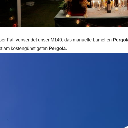
ser Fall verwendet unser M140, das manuelle Lamellen
Pergol
st am kostengünstigsten
Pergola
.