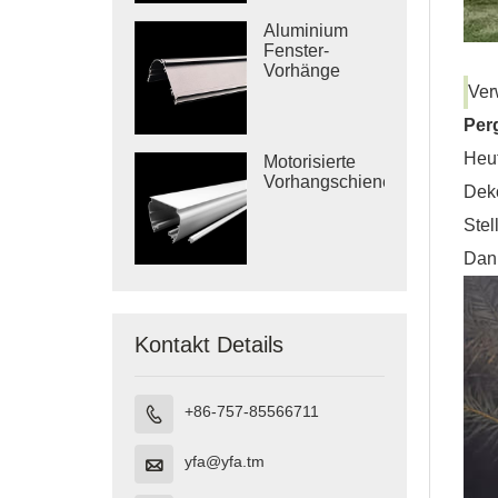
Aluminium
Fenster-
Vorhänge
Zebra Blinde
Ver
Cassette
Per
Heu
Motorisierte
Vorhangschiene
Deko
Stel
Dann
Kontakt Details
+86-757-85566711

yfa@yfa.tm
