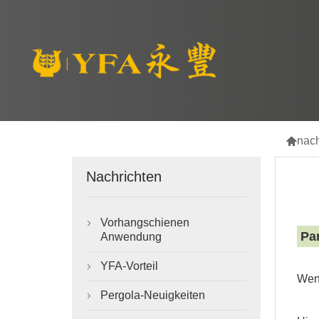

nac
Nachrichten
Vorhangschienen

Par
Anwendung
YFA-Vorteil

Wen
Pergola-Neuigkeiten
